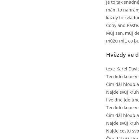
Je to tak snadné
mám to nahran
každý to zvládn
Copy and Paste
Můj sen, můj de
můžu mít, co bu
Hvězdy ve 
text: Karel Davi
Ten kdo kope v 
Čím dál hloub 
Najde svůj kru
I ve dne jde tm
Ten kdo kope v 
Čím dál hloub 
Najde svůj kru
Najde cestu sv
Čím dál níž čím