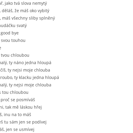
ř, jako tvá slova nemytý
, děláš, že máš oko vybitý
j, máš všechny sliby splněný
chudáčku svatý
j good bye
a svou touhou
e
a tvou chloubou
alý, ty náno jedna hloupá
číš, ty nejsi moje chlouba
troubo, ty klacku jedna hloupá
alý, ty nejsi moje chlouba
s tou chloubou
, proč se posmíváš
ni, tak mě láskou hřej
, inu na to máš
eš tu sám jen se podívej
š, jen se usmívej