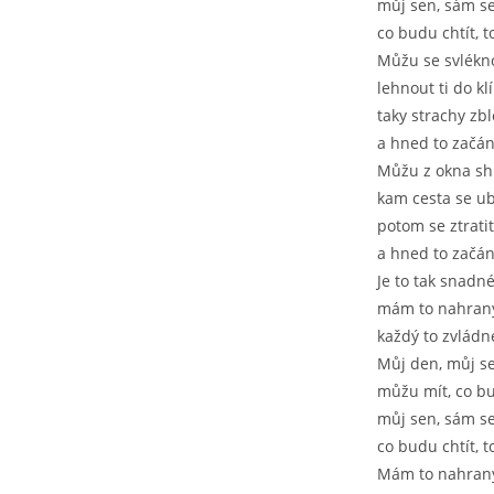
můj sen, sám se
co budu chtít, 
Můžu se svlékn
lehnout ti do kl
taky strachy zb
a hned to začán
Můžu z okna sh
kam cesta se ub
potom se ztratit
a hned to začán
Je to tak snadné
mám to nahran
každý to zvládn
Můj den, můj se
můžu mít, co bu
můj sen, sám se
co budu chtít, 
Mám to nahran