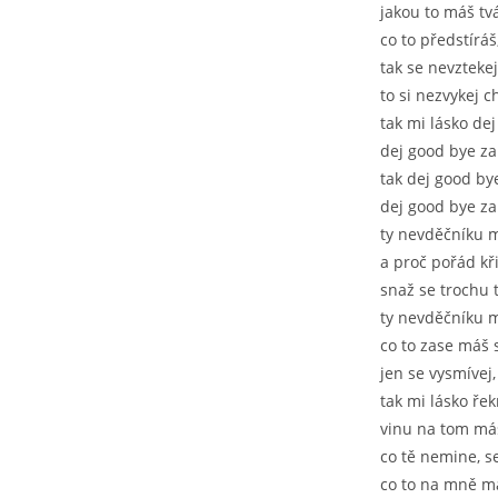
jakou to máš tvá
co to předstíráš
tak se nevzteke
to si nezvykej 
tak mi lásko de
dej good bye z
tak dej good by
dej good bye z
ty nevděčníku m
a proč pořád kři
snaž se trochu 
ty nevděčníku m
co to zase máš 
jen se vysmívej
tak mi lásko řek
vinu na tom máš
co tě nemine, s
co to na mně má