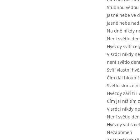
Studnou vedou
Jasné nebe ve 
Jasné nebe nad
Na dně nikdy n
Není světlo den
Hvězdy svítí cel
V srdci nikdy ne
není světlo den
Svítí vlastní hv
Čím dál hloub č
Světlo slunce n
Hvězdy září ti i
Čím jsi níž tím z
V srdci nikdy ne
Není světlo den
Hvězdy vidíš ce
Nezapomeň