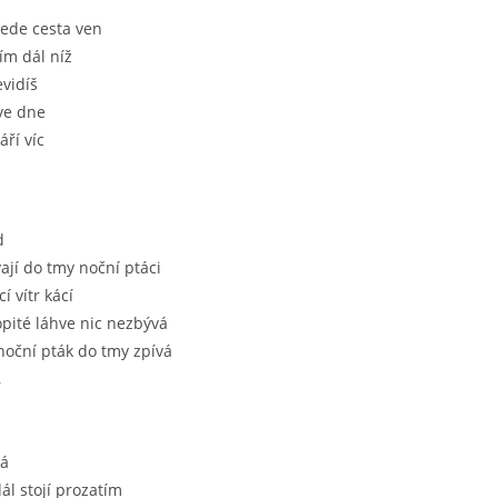
vede cesta ven
ím dál níž
evidíš
 ve dne
áří víc
d
jí do tmy noční ptáci
í vítr kácí
pité láhve nic nezbývá
noční pták do tmy zpívá
,
vá
dál stojí prozatím