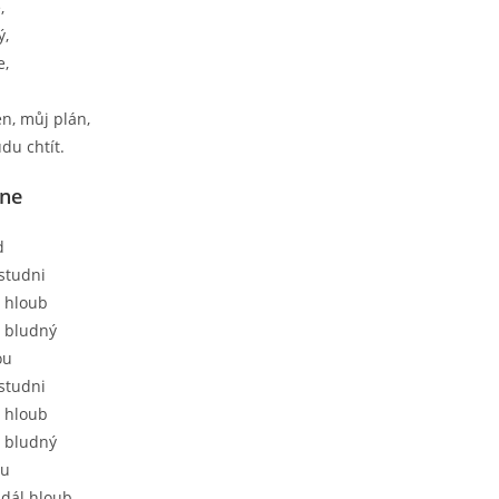
,
ý,
e,
.
n, můj plán,
du chtít.
dne
d
studni
a hloub
h bludný
ou
studni
a hloub
h bludný
ou
 dál hloub