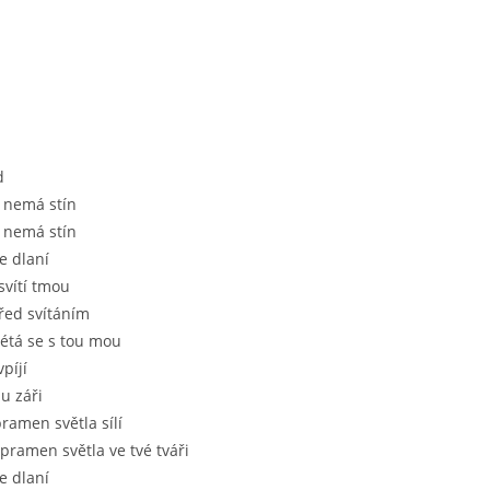
d
 nemá stín
 nemá stín
e dlaní
svítí tmou
řed svítáním
létá se s tou mou
píjí
u záři
amen světla sílí
pramen světla ve tvé tváři
e dlaní