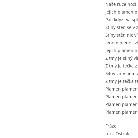
Naše ruce nocí 
Jejich plamen p
Pálí když tvá sp
Stíny stěn se v z
Stíny stěn nic v
Jenom bledé sví
Jejich plamen n
Z tmy je silný ví
Z tmy je tečka z
Silný vír v něm 
Z tmy je tečka t
Plamen plamen
Plamen plamen
Plamen plamen
Plamen plamen
Fráze
text: Ostrak