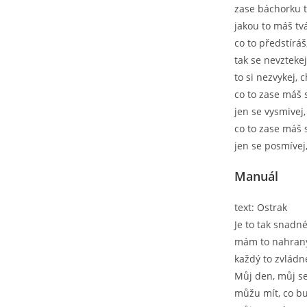
zase báchorku t
jakou to máš tvá
co to předstíráš
tak se nevzteke
to si nezvykej,
co to zase máš 
jen se vysmivej
co to zase máš 
jen se posmívej
Manuál
text: Ostrak
Je to tak snadné
mám to nahran
každý to zvládn
Můj den, můj se
můžu mít, co bu