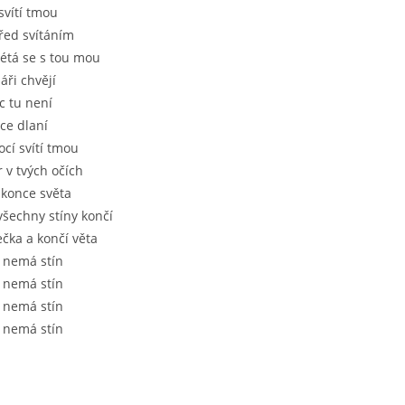
svítí tmou
řed svítáním
létá se s tou mou
áři chvějí
íc tu není
ce dlaní
ocí svítí tmou
r v tvých očích
 konce světa
všechny stíny končí
ečka a končí věta
 nemá stín
 nemá stín
 nemá stín
 nemá stín