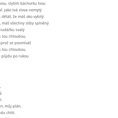
vou, slyším báchorku tvou
ř, jako tvá slova nemytý
, děláš, že máš oko vybitý
j, máš všechny sliby splněný
 chudáčku svatý
s tou chloubou,
, proč se posmíváš
s tou chloubou,
, půjdu po rukou
,
ý,
e.
n, můj plán,
du chtít,