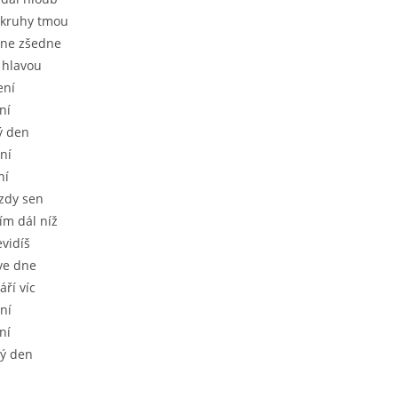
 kruhy tmou
dne zšedne
 hlavou
ení
ní
ý den
ní
ní
ězdy sen
ím dál níž
evidíš
 ve dne
áří víc
ní
ní
lý den