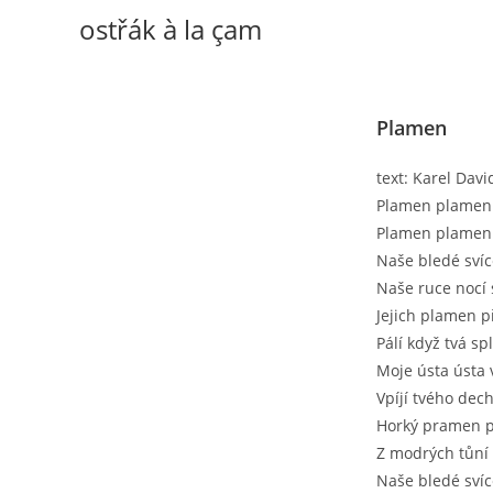
Skip
ostřák à la çam
to
content
Plamen
text: Karel Davi
Plamen plamen
Plamen plamen
Naše bledé svíc
Naše ruce nocí 
Jejich plamen p
Pálí když tvá sp
Moje ústa ústa v
Vpíjí tvého dech
Horký pramen pr
Z modrých tůní 
Naše bledé svíc