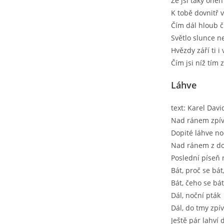
Že jsi taky oheň
K tobě dovnitř 
Čím dál hloub č
Světlo slunce n
Hvězdy září ti i
Čím jsi níž tím z
Láhve
text: Karel Davi
Nad ránem zpíva
Dopité láhve noc
Nad ránem z do
Poslední píseň 
Bát, proč se bát
Bát, čeho se bát
Dál, noční pták
Dál, do tmy zpí
Ještě pár lahví 