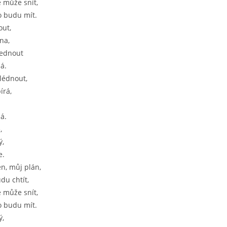
 může snít,
to budu mít.
out,
ína,
lednout
á.
lédnout,
írá,
á.
,
ý,
e.
n, můj plán,
du chtít,
 může snít,
to budu mít.
ý,