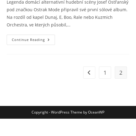
Legenda domácí alternativní hudební scény Josef Ostřanský
pod značkou Ostrak Mode připravil své první sólové album.
Na rozdíl od kapel Dunaj, E, Boo, Rale nebo Kuzmich
Orchestra, ve kterých působil,…
Ostřanský
Continue Reading
Vyměnil
Kytaru
Za
Elektroniku.
Výsledkem
Je
Ostrak
1
2
Go to the previous pag
Mode
Copyright - WordPress Theme by OceanWP