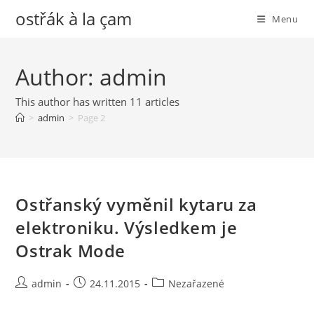
Skip
ostřák à la çam
Menu
to
content
Author:
admin
This author has written 11 articles
>
admin
>
Page 2
Ostřanský vyměnil kytaru za
elektroniku. Výsledkem je
Ostrak Mode
Post
Post
Post
admin
24.11.2015
Nezařazené
author:
published:
category: